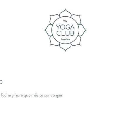
o
la fecha y hora que más te convengan