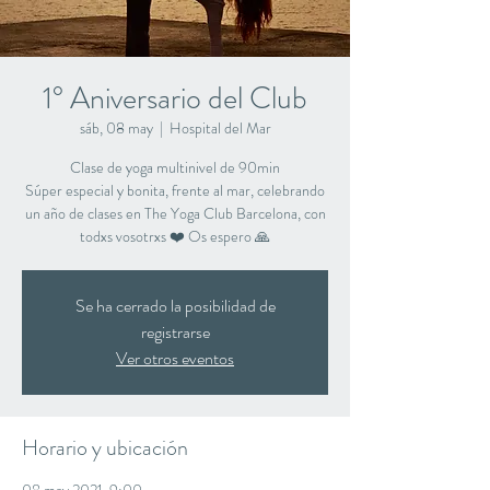
1° Aniversario del Club
sáb, 08 may
  |  
Hospital del Mar
Clase de yoga multinivel de 90min
Súper especial y bonita, frente al mar, celebrando
un año de clases en The Yoga Club Barcelona, con
todxs vosotrxs ❤️ Os espero 🙏
Se ha cerrado la posibilidad de
registrarse
Ver otros eventos
Horario y ubicación