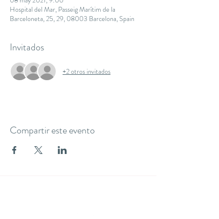
08 may 2021, 9:00
Hospital del Mar, Passeig Marítim de la
Barceloneta, 25, 29, 08003 Barcelona, Spain
Invitados
+2 otros invitados
Compartir este evento
THE YOGA CLUB BARCELONA