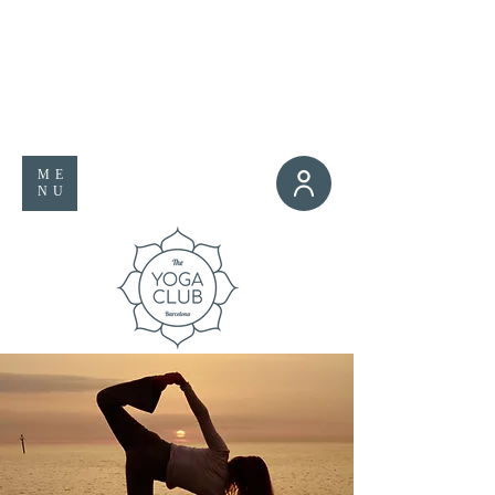
ME
NU