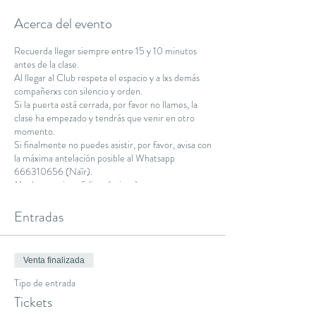
Acerca del evento
Recuerda llegar siempre entre 15 y 10 minutos
antes de la clase.
Al llegar al Club respeta el espacio y a lxs demás
compañerxs con silencio y orden.
Si la puerta está cerrada, por favor no llames, la
clase ha empezado y tendrás que venir en otro
momento.
Si finalmente no puedes asistir, por favor, avisa con
la máxima antelación posible al Whatsapp
666310656 (Naïr).
Muchas gracias y feliz práctica :)
Namaste.
Entradas
Venta finalizada
Tipo de entrada
Tickets