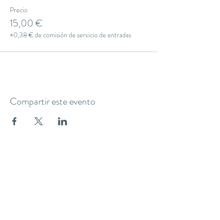
Precio
15,00 €
+0,38 € de comisión de servicio de entradas
Compartir este evento
THE YOGA CLUB BARCELONA
C/ Martínez de la Rosa, 40 (Gràcia)
Barcelona