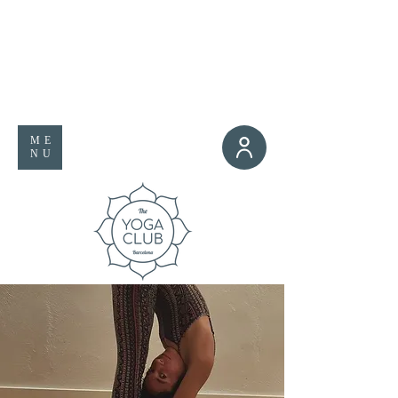
ME
NU