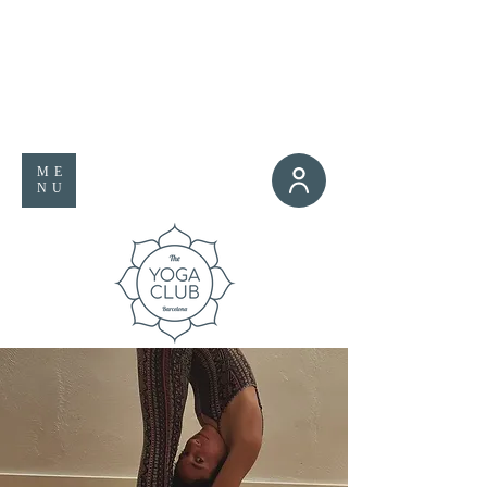
ME
NU