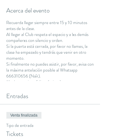
Acerca del evento
Recuerda llegar siempre entre 15 y 10 minutos
antes de la clase.
Al llegar al Club respeta el espacio y a lxs demás
compañerxs con silencio y orden.
Si la puerta está cerrada, por favor no llames, la
clase ha empezado y tendrás que venir en otro
momento.
Si finalmente no puedes asistir, por favor, avisa con
la máxima antelación posible al Whatsapp
666310656 (Naïr).
Muchas gracias y feliz práctica :)
Namaste.
Entradas
Venta finalizada
Tipo de entrada
Tickets