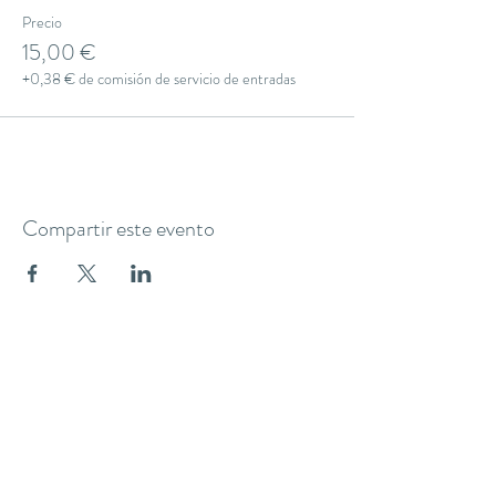
Precio
15,00 €
+0,38 € de comisión de servicio de entradas
Compartir este evento
THE YOGA CLUB BARCELONA
C/ Martínez de la Rosa, 40 (Gràcia)
Barcelona