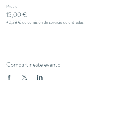
Precio
15,00 €
+0,38 € de comisión de servicio de entradas
Compartir este evento
THE YOGA CLUB BARCELONA
C/ Martínez de la Rosa, 40 (Gràcia)
Barcelona