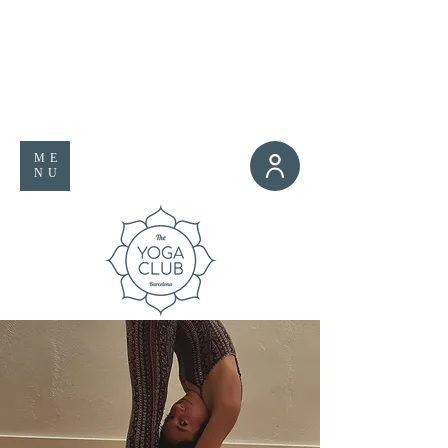
ME
NU