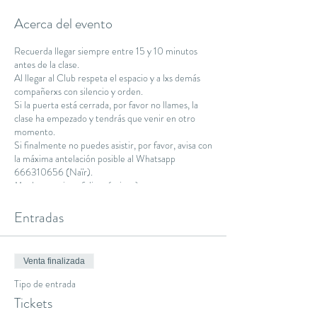
Acerca del evento
Recuerda llegar siempre entre 15 y 10 minutos
antes de la clase.
Al llegar al Club respeta el espacio y a lxs demás
compañerxs con silencio y orden.
Si la puerta está cerrada, por favor no llames, la
clase ha empezado y tendrás que venir en otro
momento.
Si finalmente no puedes asistir, por favor, avisa con
la máxima antelación posible al Whatsapp
666310656 (Naïr).
Muchas gracias y feliz práctica :)
Namaste.
Entradas
Venta finalizada
Tipo de entrada
Tickets