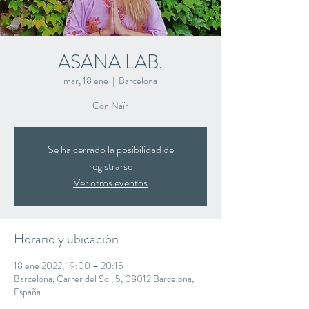
ASANA LAB.
mar, 18 ene
  |  
Barcelona
Con Naïr
Se ha cerrado la posibilidad de
registrarse
Ver otros eventos
Horario y ubicación
18 ene 2022, 19:00 – 20:15
Barcelona, Carrer del Sol, 5, 08012 Barcelona,
España