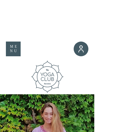
ME
NU