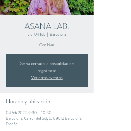
ASANA LAB.
vie, 04 feb
  |  
Barcelona
Con Naïr
Se ha cerrado la posibilidad de
registrarse
Ver otros eventos
Horario y ubicación
04 feb 2022, 9:30 – 10:30
Barcelona, Carrer del Sol, 5, 08012 Barcelona,
España