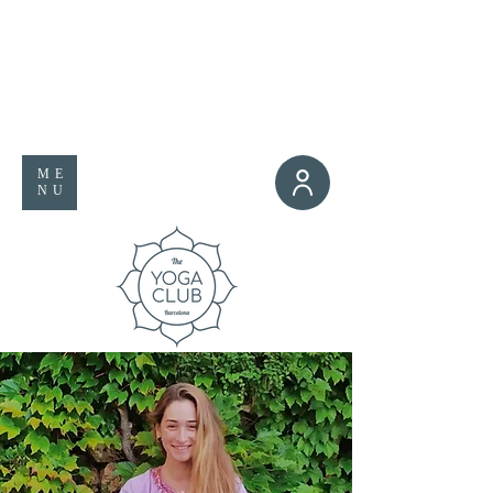
ME
NU