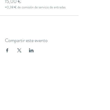
15,00 €
+0,38 € de comisión de servicio de entradas
Compartir este evento
THE YOGA CLUB BARCELONA
C/ Martínez de la Rosa, 40 (Gràcia)
Barcelona
theyogaclub.barcelona@gmail.com