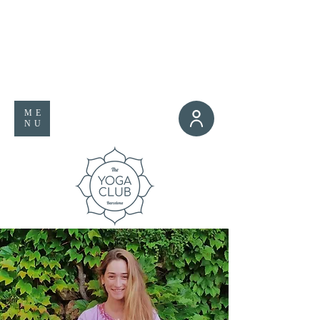
ME
NU