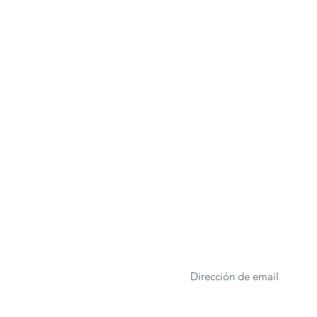
ONA
Formulario de suscrip