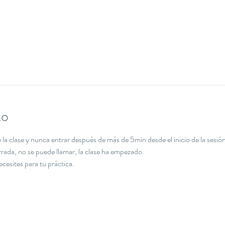
to
la clase y nunca entrar después de más de 5min desde el inicio de la sesión
errada, no se puede llamar, la clase ha empezado.
necesites para tu práctica.