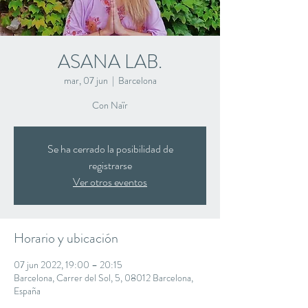
ASANA LAB.
mar, 07 jun
  |  
Barcelona
Con Naïr
Se ha cerrado la posibilidad de
registrarse
Ver otros eventos
Horario y ubicación
07 jun 2022, 19:00 – 20:15
Barcelona, Carrer del Sol, 5, 08012 Barcelona,
España