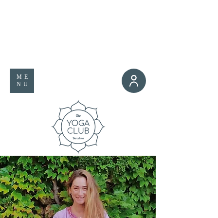
ME
NU