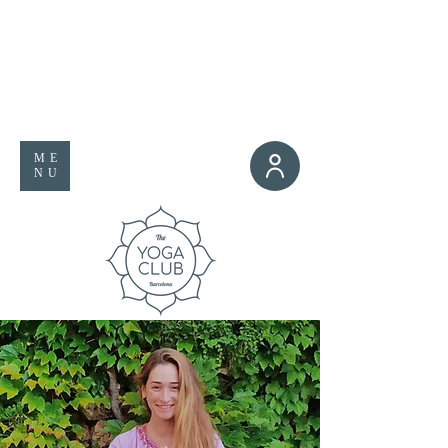
ME
NU