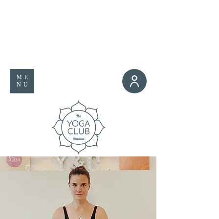
ME
NU