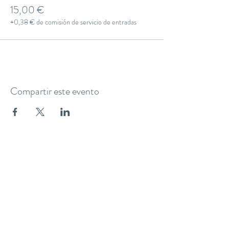
15,00 €
+0,38 € de comisión de servicio de entradas
Compartir este evento
THE YOGA CLUB BARCELONA
C/ Martínez de la Rosa, 40 (Gràcia)
Barcelona
theyogaclub.barcelona@gmail.com