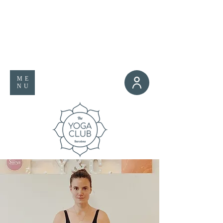
ME
NU