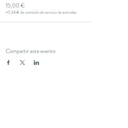
15,00 €
+0,38 € de comisión de servicio de entradas
Compartir este evento
THE YOGA CLUB BARCELONA
C/ Martínez de la Rosa, 40 (Gràcia)
Barcelona
theyogaclub.barcelona@gmail.com