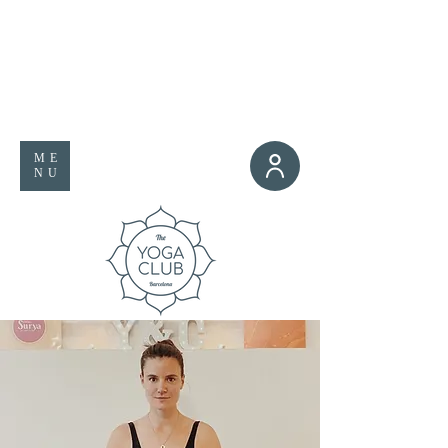
ME
NU