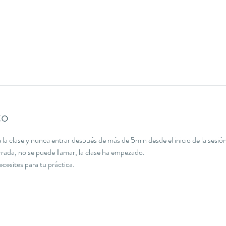
to
la clase y nunca entrar después de más de 5min desde el inicio de la sesión
errada, no se puede llamar, la clase ha empezado.
necesites para tu práctica.