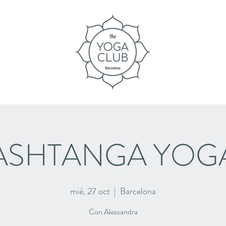
ASHTANGA YOG
mié, 27 oct
  |  
Barcelona
Con Alessandra