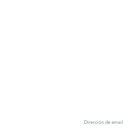
ONA
Formulario de suscrip