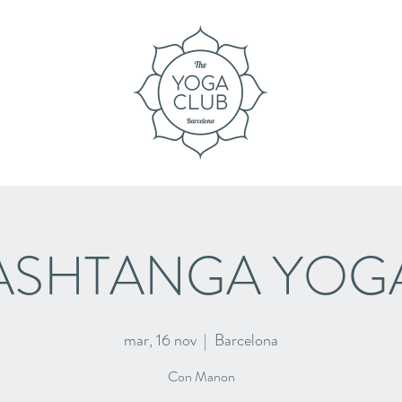
ASHTANGA YOG
mar, 16 nov
  |  
Barcelona
Con Manon