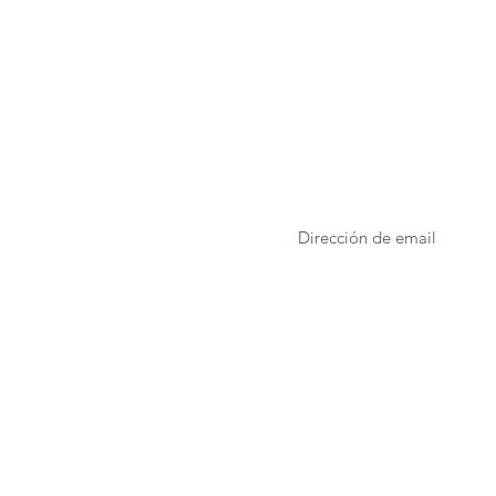
ONA
Formulario de suscrip
rcelona