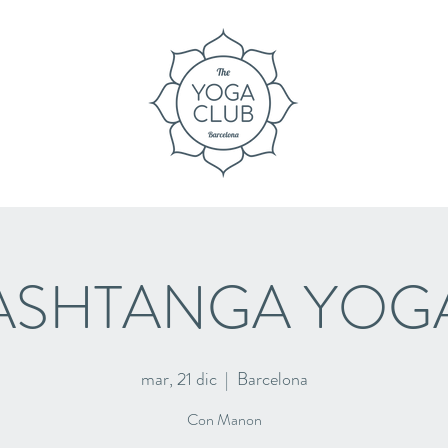
ASHTANGA YOG
mar, 21 dic
  |  
Barcelona
Con Manon