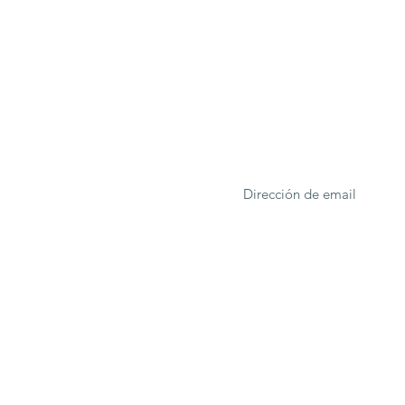
ONA
Formulario de suscrip
rcelona