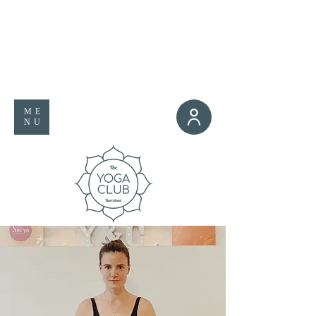
ME
NU