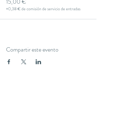
15,00 €
+0,38 € de comisión de servicio de entradas
Compartir este evento
THE YOGA CLUB BARCELONA
C/ Martínez de la Rosa, 40 (Gràcia)
Barcelona
theyogaclub.barcelona@gmail.com