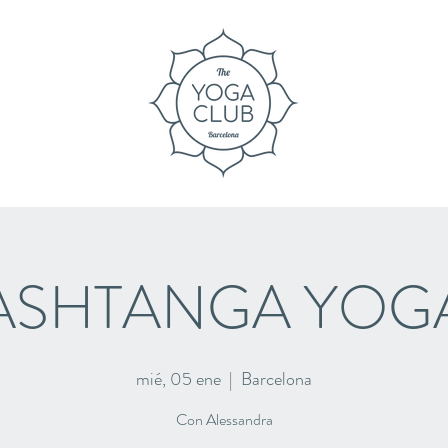
ASHTANGA YOG
mié, 05 ene
  |  
Barcelona
Con Alessandra