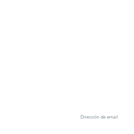
ONA
Formulario de suscrip