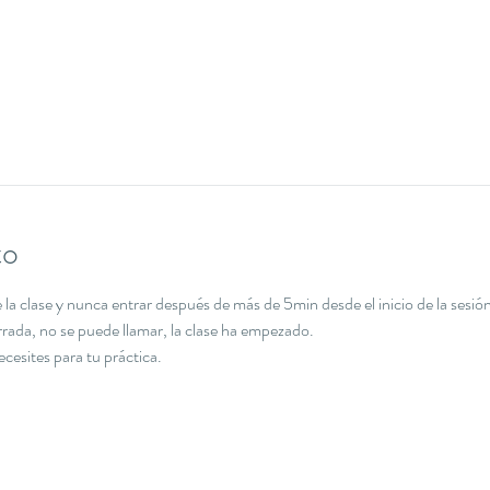
to
la clase y nunca entrar después de más de 5min desde el inicio de la sesión
errada, no se puede llamar, la clase ha empezado.
necesites para tu práctica.