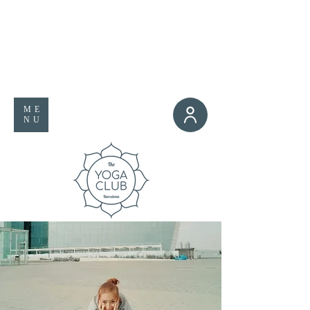
ME
NU