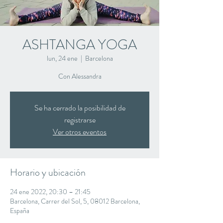
ASHTANGA YOGA
lun, 24 ene
  |  
Barcelona
Con Alessandra
Se ha cerrado la posibilidad de
registrarse
Ver otros eventos
Horario y ubicación
24 ene 2022, 20:30 – 21:45
Barcelona, Carrer del Sol, 5, 08012 Barcelona,
España