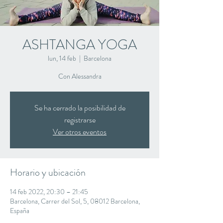
ASHTANGA YOGA
lun, 14 feb
  |  
Barcelona
Con Alessandra
Se ha cerrado la posibilidad de
registrarse
Ver otros eventos
Horario y ubicación
14 feb 2022, 20:30 – 21:45
Barcelona, Carrer del Sol, 5, 08012 Barcelona,
España