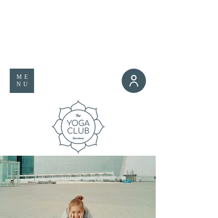
ME
NU