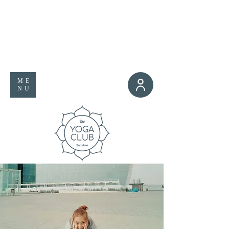
ME
NU