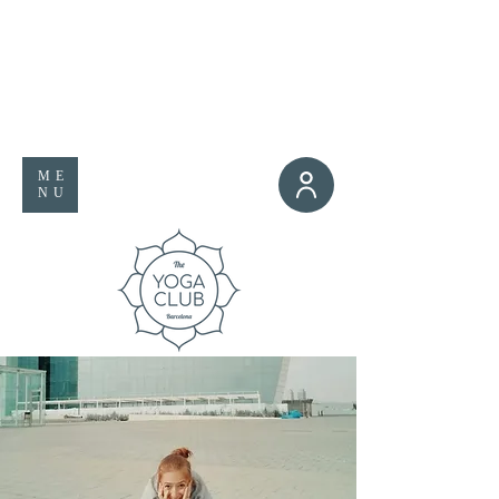
ME
NU