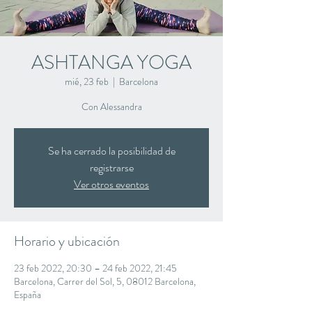
ASHTANGA YOGA
mié, 23 feb
  |  
Barcelona
Con Alessandra
Se ha cerrado la posibilidad de
registrarse
Ver otros eventos
Horario y ubicación
23 feb 2022, 20:30 – 24 feb 2022, 21:45
Barcelona, Carrer del Sol, 5, 08012 Barcelona,
España