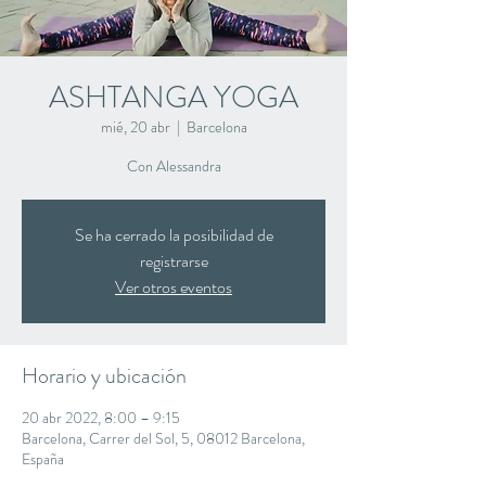
ASHTANGA YOGA
mié, 20 abr
  |  
Barcelona
Con Alessandra
Se ha cerrado la posibilidad de
registrarse
Ver otros eventos
Horario y ubicación
20 abr 2022, 8:00 – 9:15
Barcelona, Carrer del Sol, 5, 08012 Barcelona,
España