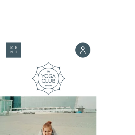
ME
NU