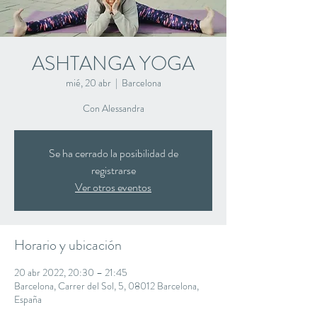
ASHTANGA YOGA
mié, 20 abr
  |  
Barcelona
Con Alessandra
Se ha cerrado la posibilidad de
registrarse
Ver otros eventos
Horario y ubicación
20 abr 2022, 20:30 – 21:45
Barcelona, Carrer del Sol, 5, 08012 Barcelona,
España