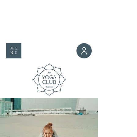
ME
NU