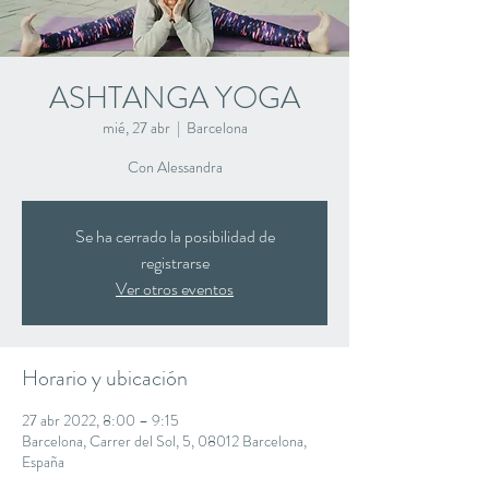
ASHTANGA YOGA
mié, 27 abr
  |  
Barcelona
Con Alessandra
Se ha cerrado la posibilidad de
registrarse
Ver otros eventos
Horario y ubicación
27 abr 2022, 8:00 – 9:15
Barcelona, Carrer del Sol, 5, 08012 Barcelona,
España