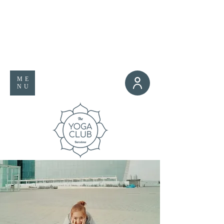
ME
NU