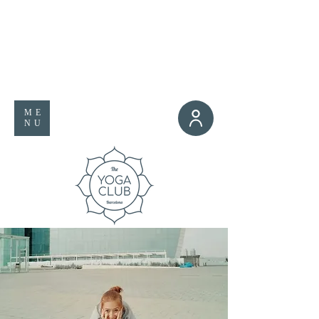
ME
NU