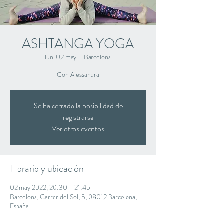
ASHTANGA YOGA
lun, 02 may
  |  
Barcelona
Con Alessandra
Se ha cerrado la posibilidad de
registrarse
Ver otros eventos
Horario y ubicación
02 may 2022, 20:30 – 21:45
Barcelona, Carrer del Sol, 5, 08012 Barcelona,
España