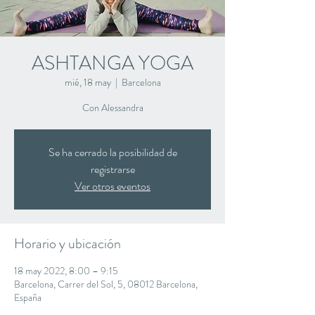
ASHTANGA YOGA
mié, 18 may
  |  
Barcelona
Con Alessandra
Se ha cerrado la posibilidad de
registrarse
Ver otros eventos
Horario y ubicación
18 may 2022, 8:00 – 9:15
Barcelona, Carrer del Sol, 5, 08012 Barcelona,
España