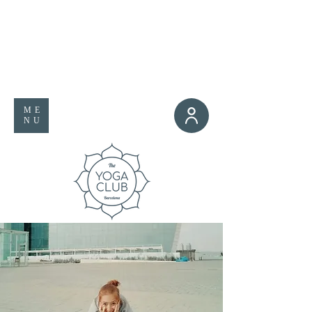
ME
NU