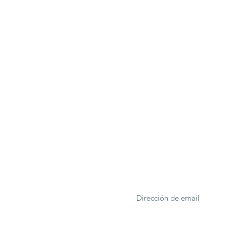
ONA
Formulario de suscrip