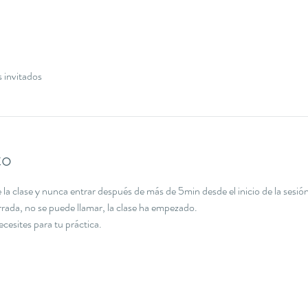
s invitados
to
la clase y nunca entrar después de más de 5min desde el inicio de la sesión
errada, no se puede llamar, la clase ha empezado.
necesites para tu práctica.