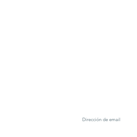
ONA
Formulario de suscrip