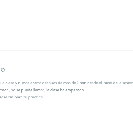
to
la clase y nunca entrar después de más de 5min desde el inicio de la sesión
errada, no se puede llamar, la clase ha empezado.
necesites para tu práctica.