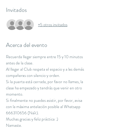
Invitados
+5 otros invitados
Acerca del evento
Recuerda llegar siempre entre 15 y 10 minutos 
antes de la clase.
Al llegar al Club respeta el espacio y a lxs demás 
compañerxs con silencio y orden.
Si la puerta está cerrada, por favor no llames, la 
clase ha empezado y tendrás que venir en otro 
momento.
Si finalmente no puedes asistir, por favor, avisa 
con la máxima antelación posible al Whatsapp 
666310656 (Naïr).
Muchas gracias y feliz práctica :)
Namaste.