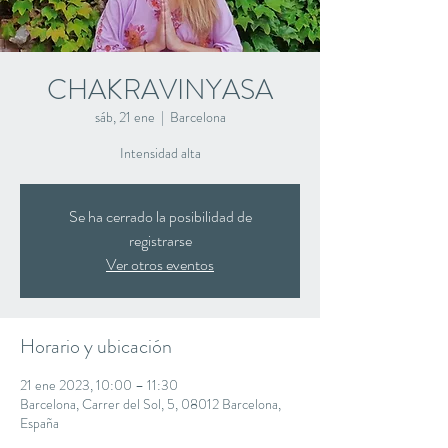
CHAKRAVINYASA
sáb, 21 ene
  |  
Barcelona
Intensidad alta
Se ha cerrado la posibilidad de
registrarse
Ver otros eventos
Horario y ubicación
21 ene 2023, 10:00 – 11:30
Barcelona, Carrer del Sol, 5, 08012 Barcelona,
España