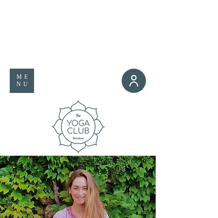
ME
NU