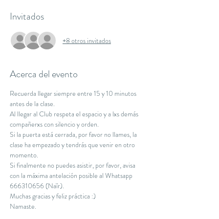
Invitados
+8 otros invitados
Acerca del evento
Recuerda llegar siempre entre 15 y 10 minutos 
antes de la clase.
Al llegar al Club respeta el espacio y a lxs demás 
compañerxs con silencio y orden.
Si la puerta está cerrada, por favor no llames, la 
clase ha empezado y tendrás que venir en otro 
momento.
Si finalmente no puedes asistir, por favor, avisa 
con la máxima antelación posible al Whatsapp 
666310656 (Naïr).
Muchas gracias y feliz práctica :)
Namaste.