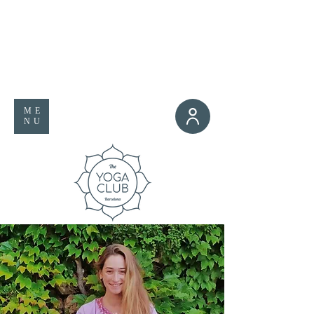
ME
NU