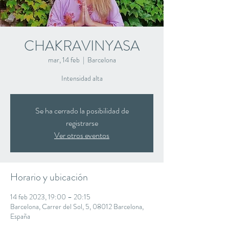
CHAKRAVINYASA
mar, 14 feb
  |  
Barcelona
Intensidad alta
Se ha cerrado la posibilidad de
registrarse
Ver otros eventos
Horario y ubicación
14 feb 2023, 19:00 – 20:15
Barcelona, Carrer del Sol, 5, 08012 Barcelona,
España