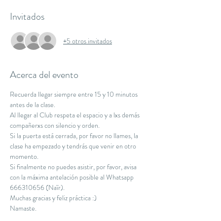
Invitados
+5 otros invitados
Acerca del evento
Recuerda llegar siempre entre 15 y 10 minutos 
antes de la clase.
Al llegar al Club respeta el espacio y a lxs demás 
compañerxs con silencio y orden.
Si la puerta está cerrada, por favor no llames, la 
clase ha empezado y tendrás que venir en otro 
momento.
Si finalmente no puedes asistir, por favor, avisa 
con la máxima antelación posible al Whatsapp 
666310656 (Naïr).
Muchas gracias y feliz práctica :)
Namaste.