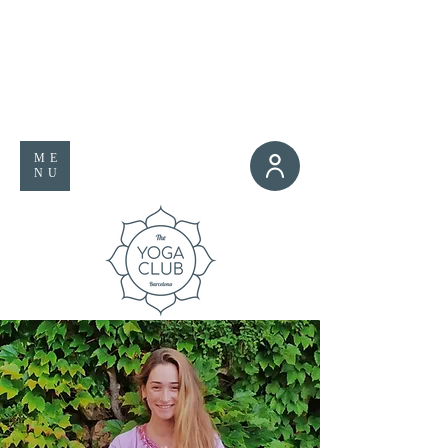
ME
NU