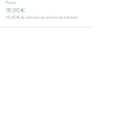
Precio
18,00 €
+0,45 € de comisión de servicio de entradas
Compartir este evento
THE YOGA CLUB BARCELONA
C/ Martínez de la Rosa, 40 (Gràcia)
Barcelona