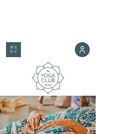
ME
NU