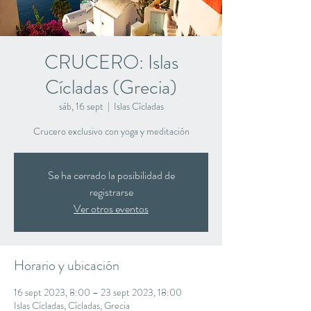
CRUCERO: Islas
Cícladas (Grecia)
sáb, 16 sept
  |  
Islas Cícladas
Crucero exclusivo con yoga y meditación
Se ha cerrado la posibilidad de
registrarse
Ver otros eventos
Horario y ubicación
16 sept 2023, 8:00 – 23 sept 2023, 18:00
Islas Cícladas, Cícladas, Grecia