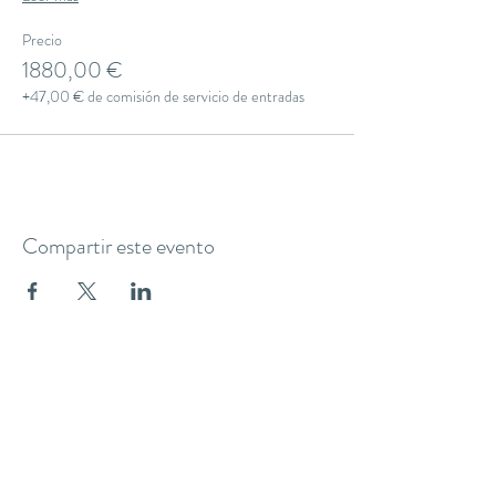
Precio
1880,00 €
+47,00 € de comisión de servicio de entradas
Compartir este evento
THE YOGA CLUB BARCELONA
C/ Martínez de la Rosa, 40 (Gràcia)