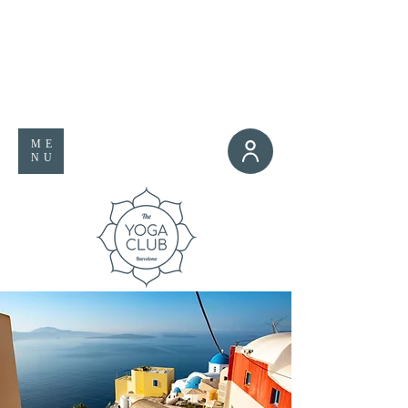
ME
NU