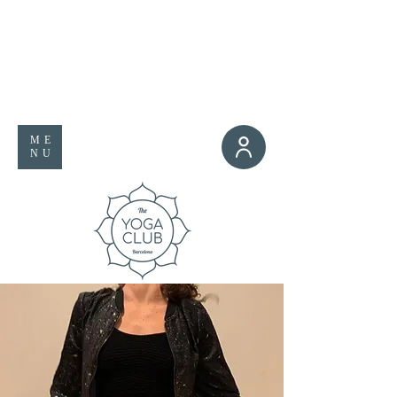
ME
NU