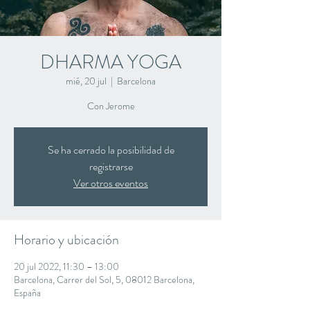
DHARMA YOGA
mié, 20 jul
  |  
Barcelona
Con Jerome
Se ha cerrado la posibilidad de
registrarse
Ver otros eventos
Horario y ubicación
20 jul 2022, 11:30 – 13:00
Barcelona, Carrer del Sol, 5, 08012 Barcelona,
España