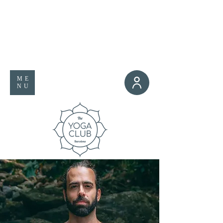
ME
NU