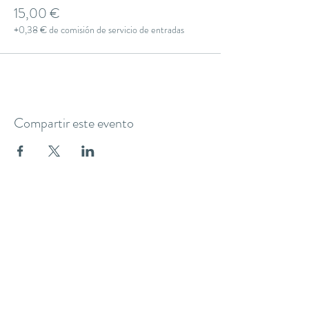
15,00 €
+0,38 € de comisión de servicio de entradas
Compartir este evento
THE YOGA CLUB BARCELONA
C/ Martínez de la Rosa, 40 (Gràcia)
Barcelona
theyogaclub.barcelona@gmail.com