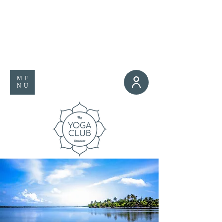
ME
NU