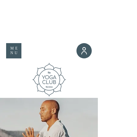
ME
NU