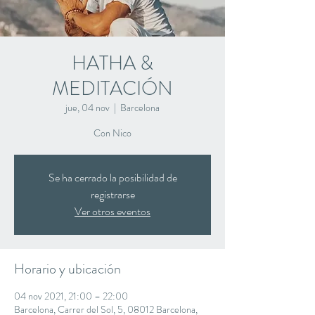
HATHA &
MEDITACIÓN
jue, 04 nov
  |  
Barcelona
Con Nico
Se ha cerrado la posibilidad de
registrarse
Ver otros eventos
Horario y ubicación
04 nov 2021, 21:00 – 22:00
Barcelona, Carrer del Sol, 5, 08012 Barcelona,