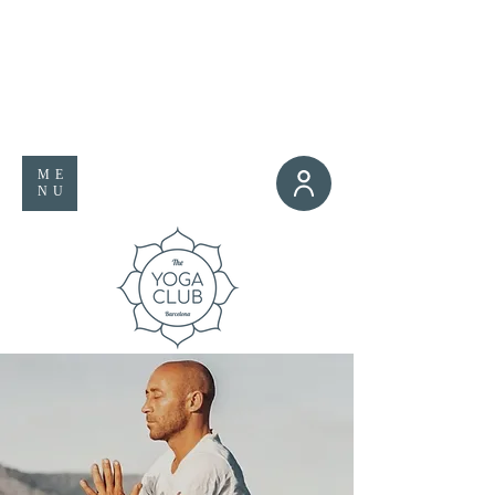
ME
NU