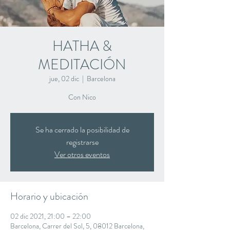
HATHA &
MEDITACIÓN
jue, 02 dic
  |  
Barcelona
Con Nico
Se ha cerrado la posibilidad de
registrarse
Ver otros eventos
Horario y ubicación
02 dic 2021, 21:00 – 22:00
Barcelona, Carrer del Sol, 5, 08012 Barcelona,