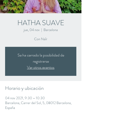
HATHA SUAVE
jue, 04 nov
  |  
Barcelona
Con Naïr
Se ha cerrado la posibilidad de
registrarse
Ver otros eventos
Horario y ubicación
04 nov 2021, 9:30 – 10:30
Barcelona, Carrer del Sol, 5, 08012 Barcelona,
España