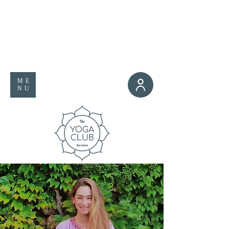
ME
NU