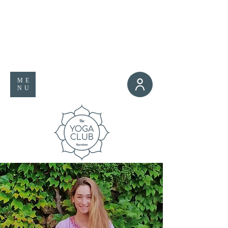
ME
NU