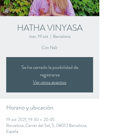
HATHA VINYASA
mar, 19 oct
  |  
Barcelona
Con Naïr
Se ha cerrado la posibilidad de
registrarse
Ver otros eventos
Horario y ubicación
19 oct 2021, 19:30 – 20:45
Barcelona, Carrer del Sol, 5, 08012 Barcelona,
España