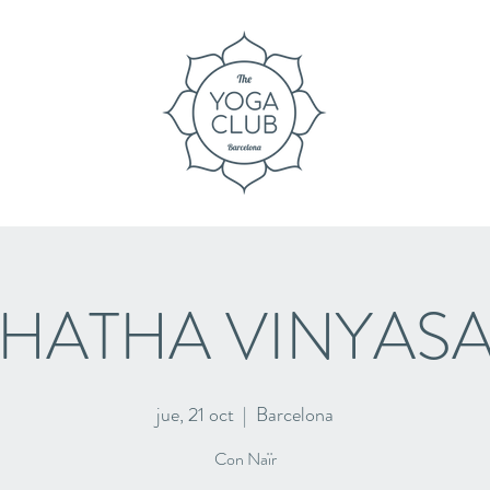
HATHA VINYAS
jue, 21 oct
  |  
Barcelona
Con Naïr