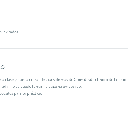
s invitados
to
la clase y nunca entrar después de más de 5min desde el inicio de la sesión
errada, no se puede llamar, la clase ha empezado.
necesites para tu práctica.