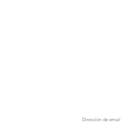
ONA
Formulario de suscrip