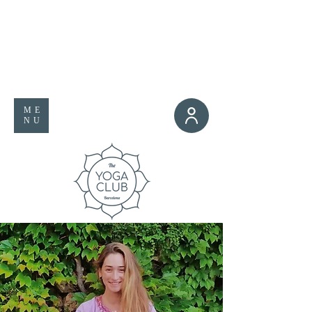
ME
NU