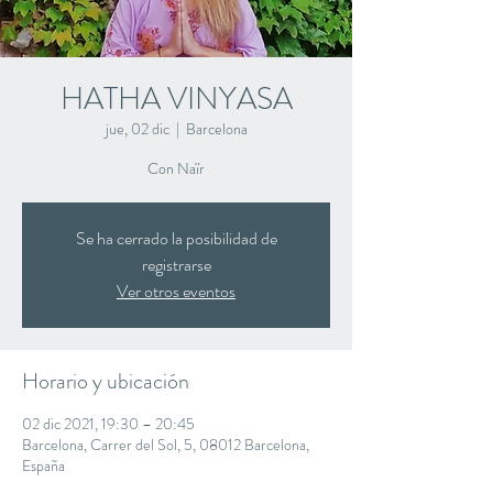
HATHA VINYASA
jue, 02 dic
  |  
Barcelona
Con Naïr
Se ha cerrado la posibilidad de
registrarse
Ver otros eventos
Horario y ubicación
02 dic 2021, 19:30 – 20:45
Barcelona, Carrer del Sol, 5, 08012 Barcelona,
España