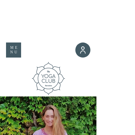
ME
NU