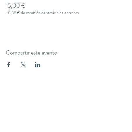
15,00 €
+0,38 € de comisión de servicio de entradas
Compartir este evento
THE YOGA CLUB BARCELONA
C/ Martínez de la Rosa, 40 (Gràcia)
Barcelona
theyogaclub.barcelona@gmail.com