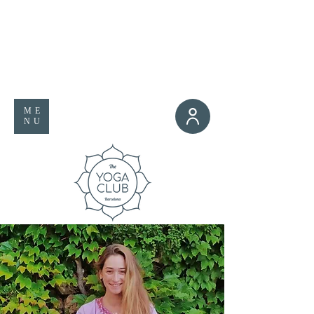
ME
NU