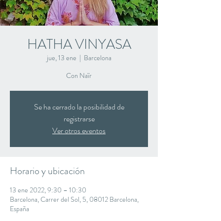
HATHA VINYASA
jue, 13 ene
  |  
Barcelona
Con Naïr
Se ha cerrado la posibilidad de
registrarse
Ver otros eventos
Horario y ubicación
13 ene 2022, 9:30 – 10:30
Barcelona, Carrer del Sol, 5, 08012 Barcelona,
España