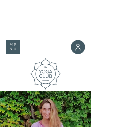
ME
NU