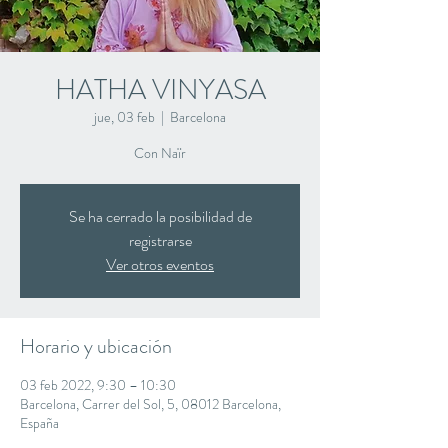
HATHA VINYASA
jue, 03 feb
  |  
Barcelona
Con Naïr
Se ha cerrado la posibilidad de
registrarse
Ver otros eventos
Horario y ubicación
03 feb 2022, 9:30 – 10:30
Barcelona, Carrer del Sol, 5, 08012 Barcelona,
España