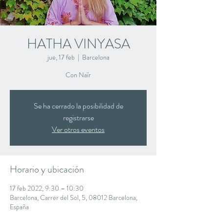
HATHA VINYASA
jue, 17 feb
  |  
Barcelona
Con Naïr
Se ha cerrado la posibilidad de
registrarse
Ver otros eventos
Horario y ubicación
17 feb 2022, 9:30 – 10:30
Barcelona, Carrer del Sol, 5, 08012 Barcelona,
España