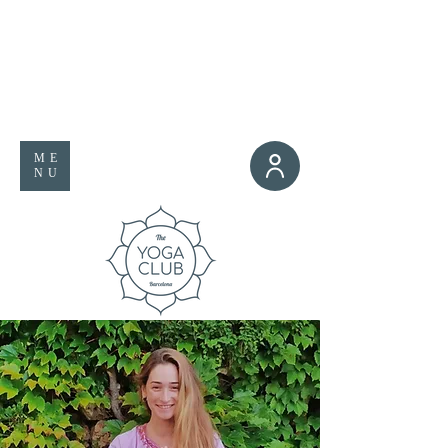
ME
NU