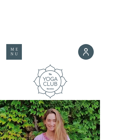
ME
NU