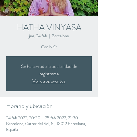
HATHA VINYASA
jue, 24 feb
  |  
Barcelona
Con Naïr
Se ha cerrado la posibilidad de
registrarse
Ver otros eventos
Horario y ubicación
24 feb 2022, 20:30 – 25 feb 2022, 21:30
Barcelona, Carrer del Sol, 5, 08012 Barcelona,
España